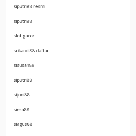
siputri88 resmi
siputri88
slot gacor
srikandi88 daftar
sisusan88
siputri88
sijoni88
siera88
siagus88