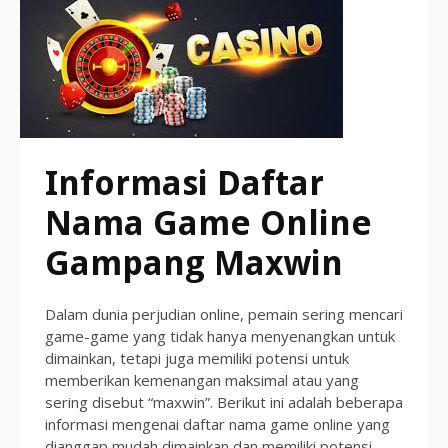
Informasi Daftar
Nama Game Online
Gampang Maxwin
Dalam dunia perjudian online, pemain sering mencari
game-game yang tidak hanya menyenangkan untuk
dimainkan, tetapi juga memiliki potensi untuk
memberikan kemenangan maksimal atau yang
sering disebut “maxwin”. Berikut ini adalah beberapa
informasi mengenai daftar nama game online yang
dianggap mudah dimainkan dan memiliki potensi