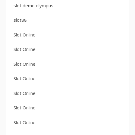
slot demo olympus
slot88
Slot Online
Slot Online
Slot Online
Slot Online
Slot Online
Slot Online
Slot Online