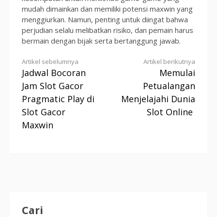
mudah dimainkan dan memiliki potensi maxwin yang
menggiurkan. Namun, penting untuk diingat bahwa
perjudian selalu melibatkan risiko, dan pemain harus
bermain dengan bijak serta bertanggung jawab.
Lanjut
Artikel sebelumnya
Artikel berikutnya
Jadwal Bocoran
Memulai
Membaca
Jam Slot Gacor
Petualangan
Pragmatic Play di
Menjelajahi Dunia
Slot Gacor
Slot Online
Maxwin
Cari