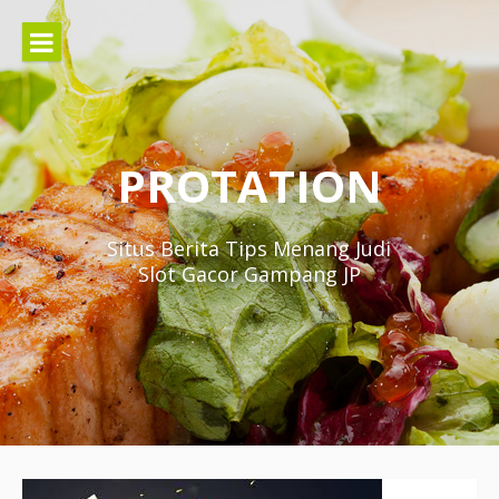
Lompat
ke
konten
PROTATION
Situs Berita Tips Menang Judi
Slot Gacor Gampang JP