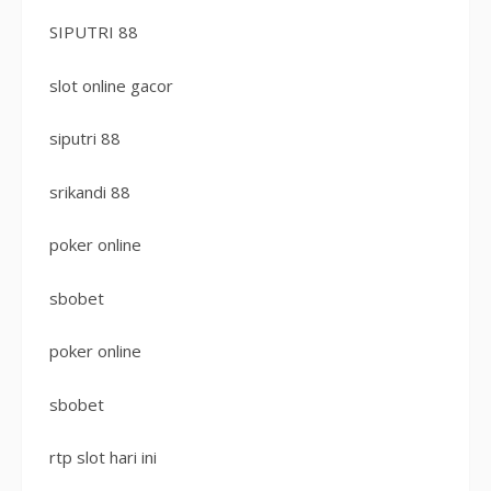
SIPUTRI 88
slot online gacor
siputri 88
srikandi 88
poker online
sbobet
poker online
sbobet
rtp slot hari ini