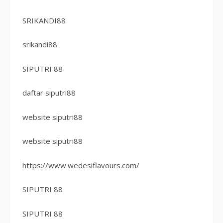
SRIKANDI88
srikandi88
SIPUTRI 88
daftar siputri88
website siputri88
website siputri88
https://www.wedesiflavours.com/
SIPUTRI 88
SIPUTRI 88