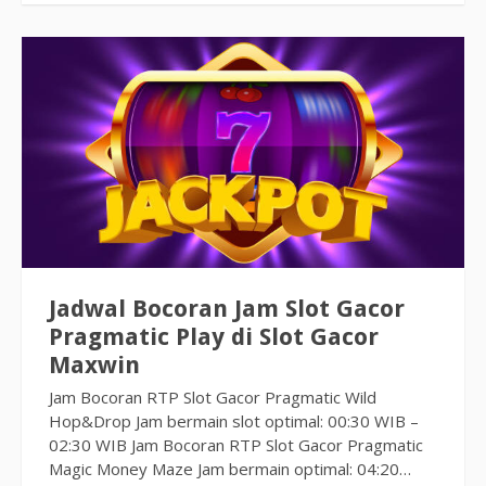
Jadwal Bocoran Jam Slot Gacor
Pragmatic Play di Slot Gacor
Maxwin
Jam Bocoran RTP Slot Gacor Pragmatic Wild
Hop&Drop Jam bermain slot optimal: 00:30 WIB –
02:30 WIB Jam Bocoran RTP Slot Gacor Pragmatic
Magic Money Maze Jam bermain optimal: 04:20…