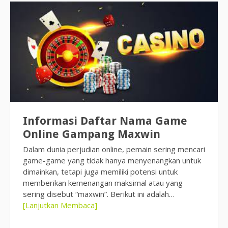
Informasi Daftar Nama Game
Online Gampang Maxwin
Dalam dunia perjudian online, pemain sering mencari
game-game yang tidak hanya menyenangkan untuk
dimainkan, tetapi juga memiliki potensi untuk
memberikan kemenangan maksimal atau yang
sering disebut “maxwin”. Berikut ini adalah…
[Lanjutkan Membaca]