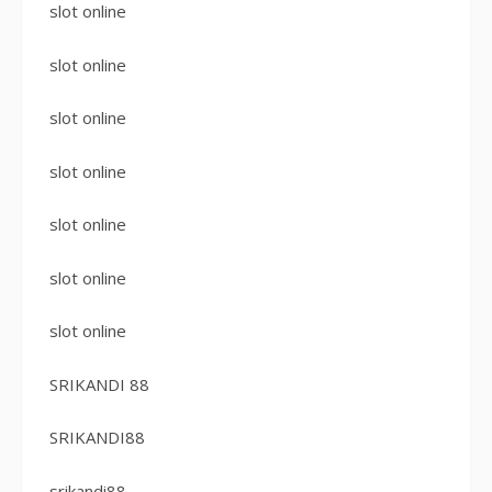
slot online
slot online
slot online
slot online
slot online
slot online
slot online
SRIKANDI 88
SRIKANDI88
srikandi88