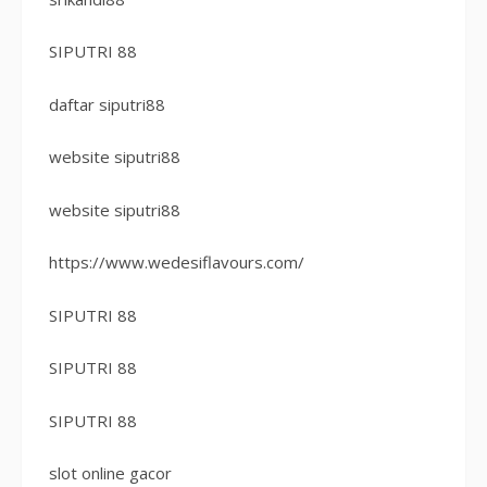
SIPUTRI 88
daftar siputri88
website siputri88
website siputri88
https://www.wedesiflavours.com/
SIPUTRI 88
SIPUTRI 88
SIPUTRI 88
slot online gacor