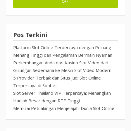
Pos Terkini
Platform Slot Online Terpercaya dengan Peluang
Menang Tinggi dan Pengalaman Bermain Nyaman
Perkembangan Anda dari Kasino Slot Video dari
Gulungan Sederhana ke Mesin Slot Video Modern
5 Provider Terbaik dan Situs Judi Slot Online
Terpercaya di Sbobet
Slot Server Thailand VIP Terpercaya: Menangkan
Hadiah Besar dengan RTP Tinggi
Memulai Petualangan Menjelajahi Dunia Slot Online