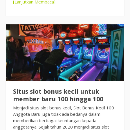
[Lanjutkan Membaca]
Situs slot bonus kecil untuk
member baru 100 hingga 100
Menjadi situs slot bonus kecil, Slot Bonus Kecil 100
Anggota Baru juga tidak ada bedanya dalam
memberikan berbagai keuntungan kepada
anggotanya. Sejak tahun 2020 menjadi situs slot