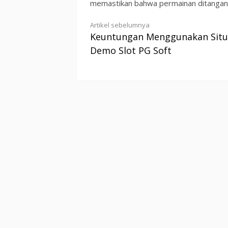
memastikan bahwa permainan ditangani
Lanjut
Artikel sebelumnya
Keuntungan Menggunakan Situ
Membaca
Demo Slot PG Soft