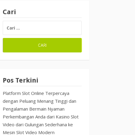
Cari
CARI
UNTUK:
Pos Terkini
Platform Slot Online Terpercaya
dengan Peluang Menang Tinggi dan
Pengalaman Bermain Nyaman
Perkembangan Anda dari Kasino Slot
Video dari Gulungan Sederhana ke
Mesin Slot Video Modern