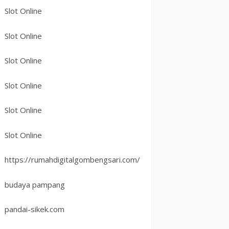
Slot Online
Slot Online
Slot Online
Slot Online
Slot Online
Slot Online
https://rumahdigitalgombengsari.com/
budaya pampang
pandai-sikek.com