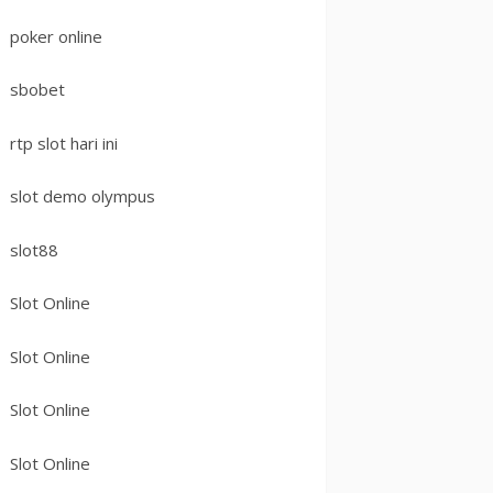
poker online
sbobet
rtp slot hari ini
slot demo olympus
slot88
Slot Online
Slot Online
Slot Online
Slot Online