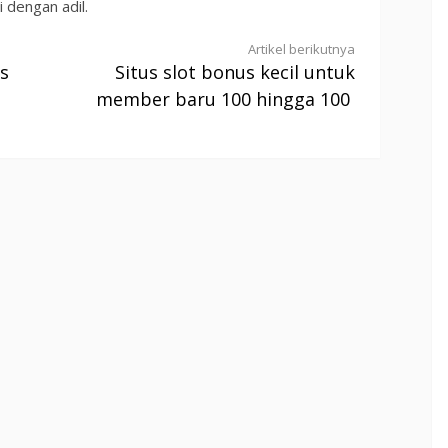
 dengan adil.
Artikel berikutnya
s
Situs slot bonus kecil untuk
member baru 100 hingga 100