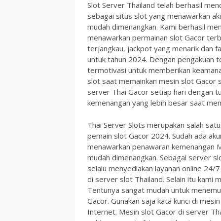
Slot Server Thailand telah berhasil me
sebagai situs slot yang menawarkan ak
mudah dimenangkan. Kami berhasil men
menawarkan permainan slot Gacor terba
terjangkau, jackpot yang menarik dan fa
untuk tahun 2024. Dengan pengakuan te
termotivasi untuk memberikan keaman
slot saat memainkan mesin slot Gacor sl
server Thai Gacor setiap hari dengan
kemenangan yang lebih besar saat mema
Thai Server Slots merupakan salah satu
pemain slot Gacor 2024. Sudah ada akun
menawarkan penawaran kemenangan Max
mudah dimenangkan. Sebagai server slot
selalu menyediakan layanan online 24
di server slot Thailand. Selain itu kami 
Tentunya sangat mudah untuk menemukan
Gacor. Gunakan saja kata kunci di mesin
Internet. Mesin slot Gacor di server Tha