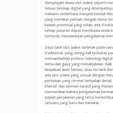
Menjelajahi dunia slot online seperti 
seluas lanskap digital yang ditempatiny
mekanis sederhana menjadi bentuk hib
yang memikat pemain dengan tema-tema
hadiah potensial yang selalu ada. Evolu
setiap putaran dapat membawa Anda ke
berbeda, menawarkan pengalaman berm
Daya tarik slot online terletak pada var
tradisional, yang sering kali terbatas p
memanfaatkan potensi teknologi digita
tema dan gaya yang menakjubkan. Baik 
keajaiban alam fantasi, atau tertarik den
ada slot online yang sesuai dengan min
perhatian yang cermat terhadap detail, 
imersif, dan elemen naratif yang menari
memastikan bahwa pengalaman bermain s
adalah perjalanan yang terus berkemb
sesuatu yang baru dan menarik.