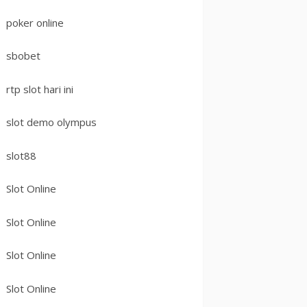
poker online
sbobet
rtp slot hari ini
slot demo olympus
slot88
Slot Online
Slot Online
Slot Online
Slot Online