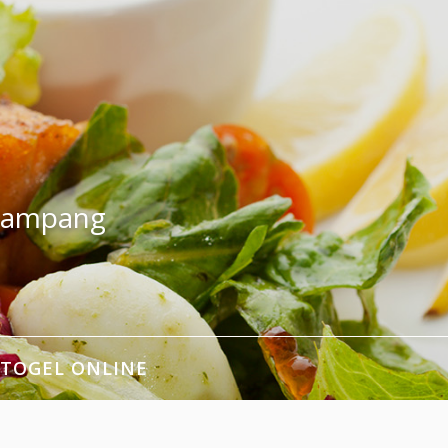
 Gampang
TOGEL ONLINE