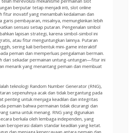
ine telah merevolusi mekanisme permainan slot
ungan berputar tetap menjadi inti, slot online
 fitur inovatif yang menambah kedalaman dan
 garis pembayaran, misalnya, memungkinkan lebih
atkan sensasi setiap putaran. Pengenalan simbol
ahkan lapisan strategi, karena simbol-simbol ini
atis, atau fitur menguntungkan lainnya. Putaran
ggih, sering kali berbentuk mini-game interaktif
pada pemain dan memperluas pengalaman bermain.
ebih dari sekadar permainan untung-untungan—fitur ini
dan menarik yang menantang pemain dan membuat
g adalah teknologi Random Number Generator (RNG),
utaran sepenuhnya acak dan tidak bergantung pada
at penting untuk menjaga keadilan dan integritas
ada pemain bahwa permainan tidak dicurangi dan
 yang sama untuk menang. RNG yang digunakan
si secara berkala oleh lembaga independen, yang
n beroperasi dalam standar keadilan yang ketat.
ngun dan menjaga kepercayaan antara pemain dan