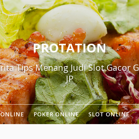
PROTATION
erita Tips Menang Judi Slot Gacor
JP
 ONLINE
POKER ONLINE
SLOT ONLINE